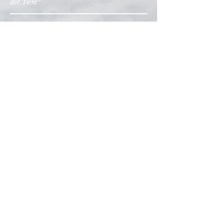
der Tiere"
Sonntag,
15.05.2022
17 Uhr
Kapuzinerkirche Feldkirch
Essercizii musici
Kleine und große Kammermusiken
Konzert II der Konzertreihe "
Freudentöne
"
von
forum alte musik : sankt gerold
Ensemble ConCorda
Freitag,
20.05.2022
18-2 Uhr