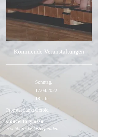
Kommende Veranstaltungen
Sonntag,
17.04.2022
18 Uhr​
Propstei Sankt Gerold
Concerto grosso
Hochbarocke Osterfreuden