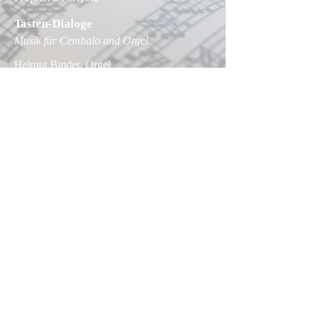
Tasten-Dialoge
Musik für Cembalo und Orgel
Helmut Binder, Orgel
Eva-Maria Hamberger, Cembalo
Konzert 3 der Konzertreihe "Freudentöne"
von
forum alte musik : sankt gerold
Ein "Hör-Mahl" in Zusammenarbeit mit der
Propstei St. Gerold
Samstag,
15.10.2022
19 Uhr
Kapuzinerkirche Feldkirch
An der Schwelle
Frühe Klavier-Trios