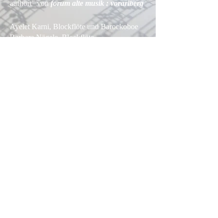
aufhört" von
forum alte musik : vorarlberg
Ayelet Karni, Blockflöte und Barockoboe
Barbara Nägele, Blockflöte
Heidrun Wirth-Metzler, Barockfagott
Eva-Maria Hamberger, Cembalo
www.fam-forumaltemusik.com/konzert-2-
2025
So, 27.07.-
Sa,
02.08.2025
Kapuzinerkloster Feldkirch
Jubilate - It's a celebration
10. Internationale Meisterkurse für Alte
Musik
Jubiläumsmeisterkurs
von
forum
alte musik : vorarlberg