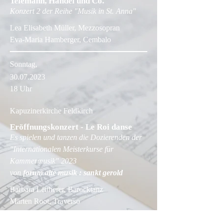
Telemann, Händel und Co.
Konzert 2 der Reihe "Musik in St. Anna"
Lea Elisabeth Müller, Mezzosopran
Eva-Maria Hamberger, Cembalo
Sonntag,
30.07.2023
18 Uhr
Kapuzinerkirche Feldkirch
Eröffnungskonzert - Le Roi danse
Es spielen und tanzen die Dozierenden der
"Internationalen Meisterkurse für
Kammermusik" 2023
von
forum alte musik : sankt gerold
Barbara Leitherer, Barocktanz
Marten Root, Traverso
Eva Saladin, Barockvioline